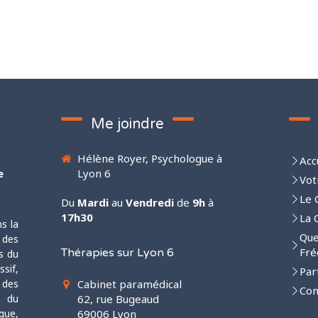
Me joindre
Hélène Royer, Psychologue à
Acc
e
Lyon 6
Vot
Le 
Du
Mardi
au
Vendredi
de
9h
à
17h30
La 
ns la
Que
 des
Fré
Thérapies sur Lyon 6
s du
sif,
Par
 des
Cabinet paramédical
Con
, du
62, rue Bugeaud
que,
69006
Lyon