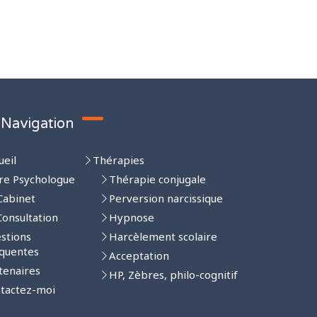
Navigation
ueil
Thérapies
re Psychologue
Thérapie conjugale
Cabinet
Perversion narcissique
Consultation
Hypnose
stions
Harcèlement scolaire
quentes
Acceptation
tenaires
HP, Zèbres, philo-cognitif
tactez-moi