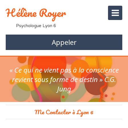
Hélène Royer
Psychologue Lyon 6
Appeler
« Ce qui ne vient pas à la conscience
revient sous forme de destin » C.G.
Jung
Me Contacter à Lyon 6